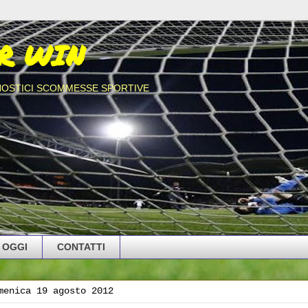
ER WIN
NOSTICI SCOMMESSE SPORTIVE
 OGGI
CONTATTI
menica 19 agosto 2012