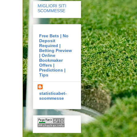
MIGLIORI SITI
SCOMMESSE
Free Bets | No
Deposit
Required |
Betting Preview
| Online
Bookmaker
Offers |
Predictions |
Tips
statisticabet-
scommesse