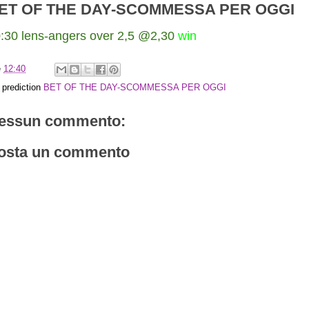
ET OF THE DAY-SCOMMESSA PER OGGI
:30 lens-angers over 2,5 @2,30
win
e
12:40
 prediction
BET OF THE DAY-SCOMMESSA PER OGGI
essun commento:
osta un commento