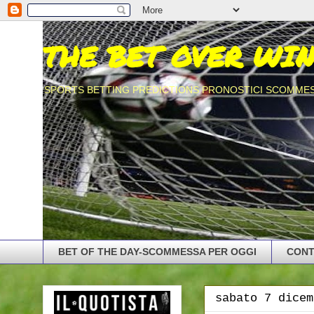
THE BET OVER WI
SPORTS BETTING PREDICTIONS PRONOSTICI SCOMME
BET OF THE DAY-SCOMMESSA PER OGGI
CONT
sabato 7 dicem