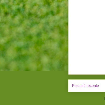
Post più recente