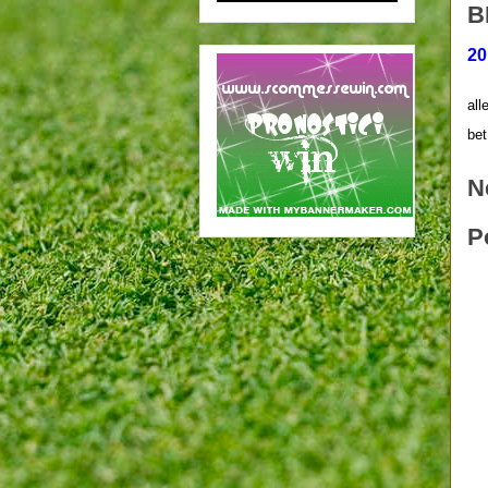
B
20
all
bet
N
P