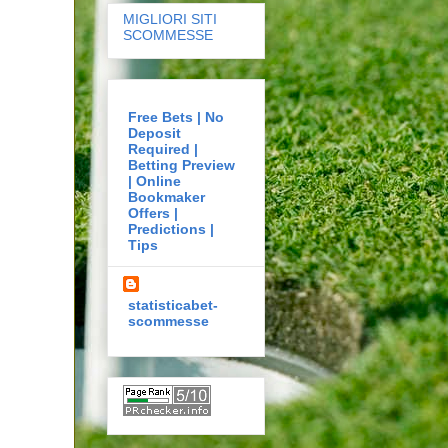
MIGLIORI SITI
SCOMMESSE
Free Bets | No
Deposit
Required |
Betting Preview
| Online
Bookmaker
Offers |
Predictions |
Tips
statisticabet-
scommesse