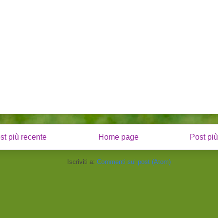
st più recente
Home page
Post pi
Iscriviti a:
Commenti sul post (Atom)