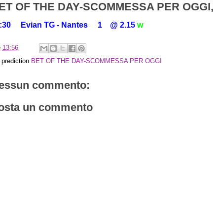
ET OF THE DAY-SCOMMESSA PER OGGI,
:30 Evian TG - Nantes
1 @ 2.15
w
e
13:56
 prediction
BET OF THE DAY-SCOMMESSA PER OGGI
essun commento:
osta un commento