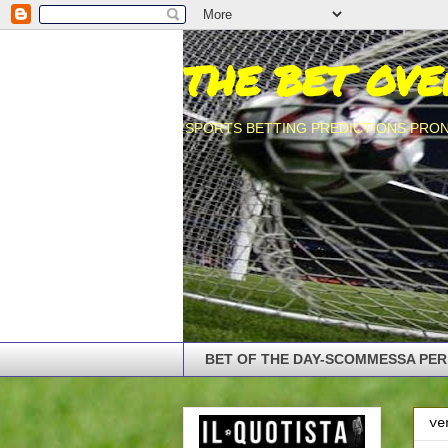
THE BET OV
SPORTS BETTING PREDICTIONS PRO
BET OF THE DAY-SCOMMESSA PER
ve