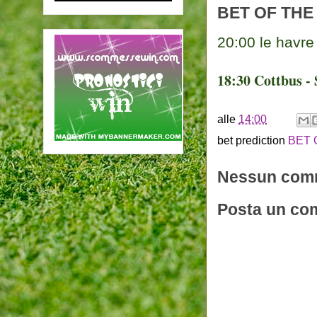
BET OF THE
20:00 le havr
18:30 Cottbus -
alle
14:00
bet prediction
BET 
Nessun com
Posta un c