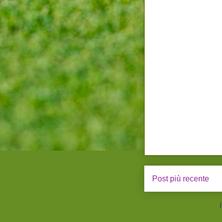
Post più recente