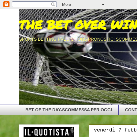
THE BET OVER WI
SPORTS BETTING PREDICTIONS PRONOSTICI SCOMME
BET OF THE DAY-SCOMMESSA PER OGGI
CONT
venerdì 7 febb