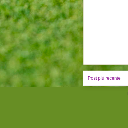
Post più recente