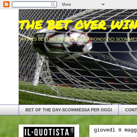
THE BET OVER WI
SPORTS BETTING PREDICTIONS PRONOSTICI SCOMME
BET OF THE DAY-SCOMMESSA PER OGGI
CONT
giovedì 8 magg