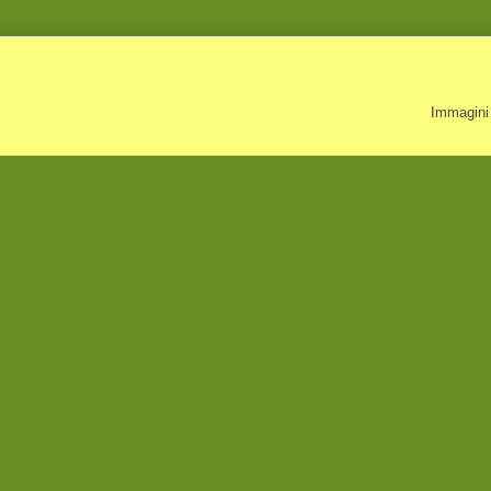
Immagini 