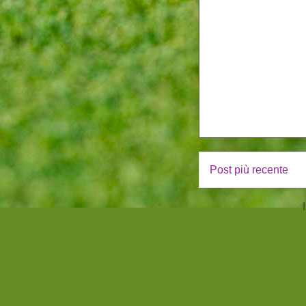
Post più recente