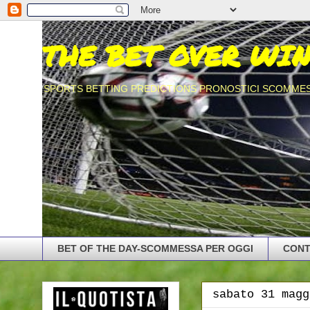
THE BET OVER WI
SPORTS BETTING PREDICTIONS PRONOSTICI SCOMME
BET OF THE DAY-SCOMMESSA PER OGGI
CONT
sabato 31 magg