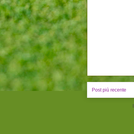
Post più recente