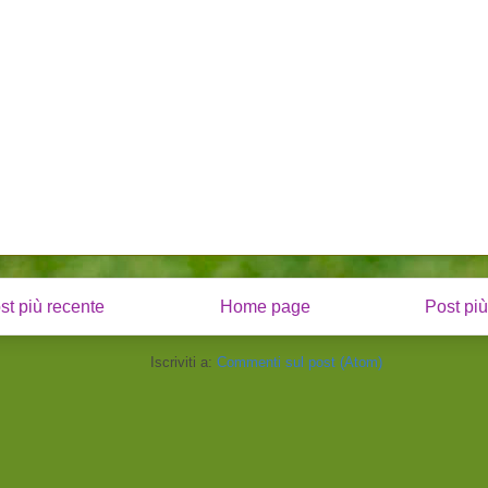
st più recente
Home page
Post pi
Iscriviti a:
Commenti sul post (Atom)