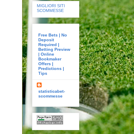
MIGLIORI SITI
SCOMMESSE
Free Bets | No
Deposit
Required |
Betting Preview
| Online
Bookmaker
Offers |
Predictions |
Tips
statisticabet-
scommesse