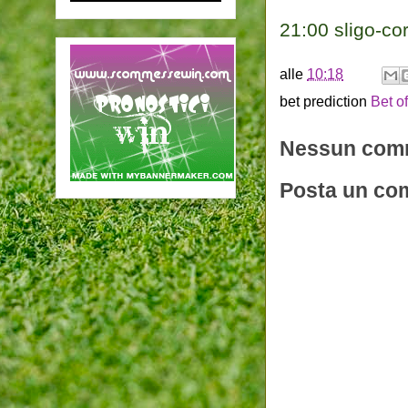
21:00 sligo-co
alle
10:18
bet prediction
Bet o
Nessun com
Posta un c