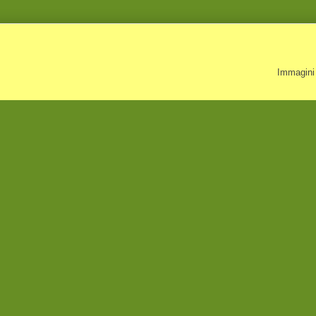
Immagini 