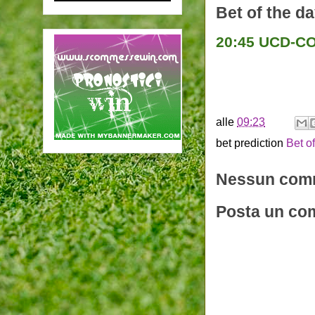
Bet of the d
20:45 UCD-C
alle
09:23
bet prediction
Bet o
Nessun com
Posta un c