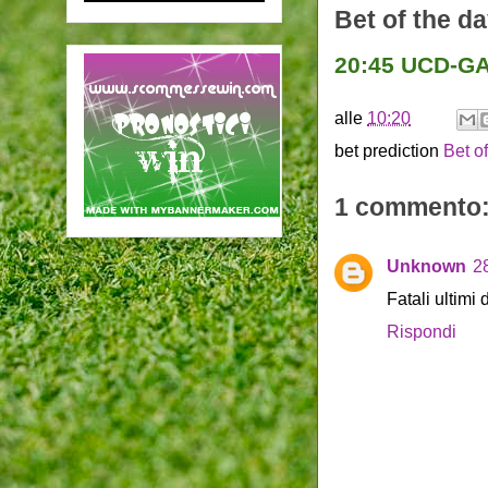
Bet of the d
20:45 UCD-G
alle
10:20
bet prediction
Bet o
1 commento
Unknown
2
Fatali ultimi 
Rispondi