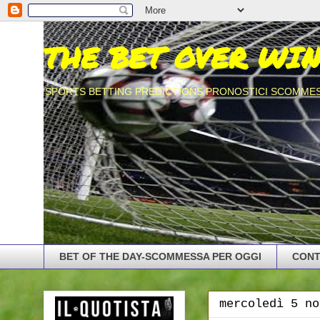
THE BET OVER WI
SPORTS BETTING PREDICTIONS PRONOSTICI SCOMME
BET OF THE DAY-SCOMMESSA PER OGGI
CONT
mercoledì 5 no