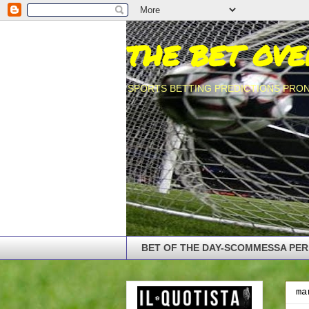
THE BET OV
SPORTS BETTING PREDICTIONS PRO
BET OF THE DAY-SCOMMESSA PER
ma