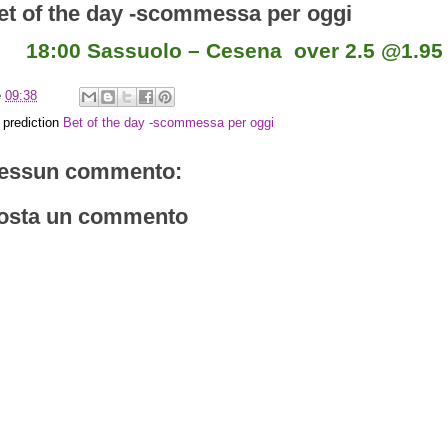
et of the day -scommessa per oggi
18:00 Sassuolo – Cesena over 2.5 @1.95
e
09:38
 prediction
Bet of the day -scommessa per oggi
essun commento:
osta un commento