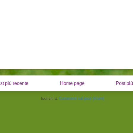
st più recente
Home page
Post pi
Iscriviti a:
Commenti sul post (Atom)