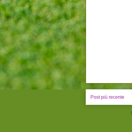
Post più recente