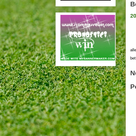
B
2
all
bet
N
P