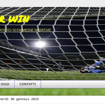
ER WIN
NOSTICI SCOMMESSE SPORTIVE
 OGGI
CONTATTI
nerdì 30 gennaio 2015