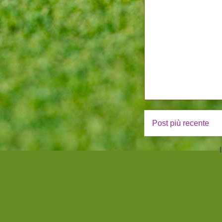
Post più recente