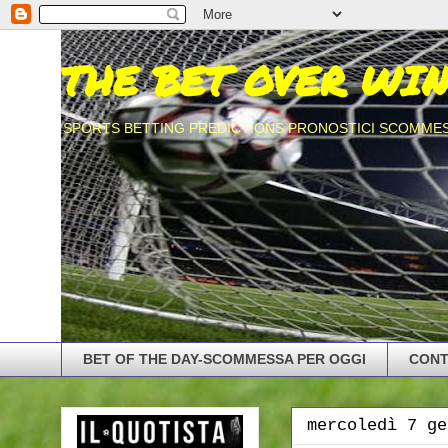
THE BET OVER WI
SPORTS BETTING PREDICTIONS PRONOSTICI SCOMME
BET OF THE DAY-SCOMMESSA PER OGGI
CONT
mercoledì 7 ge