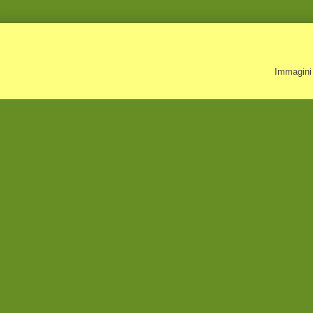
Immagini 