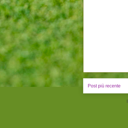
Post più recente