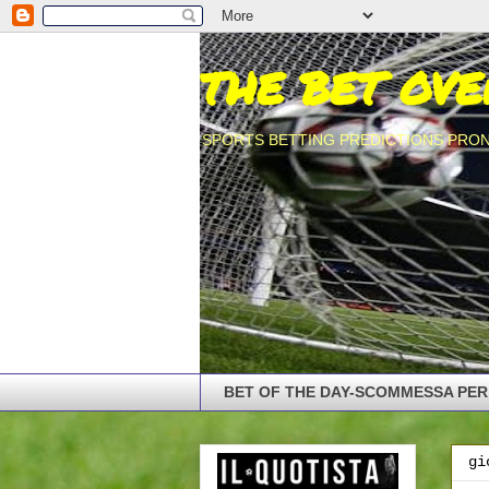
THE BET OV
SPORTS BETTING PREDICTIONS PRO
BET OF THE DAY-SCOMMESSA PER
gi