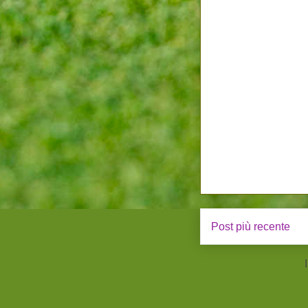
Post più recente