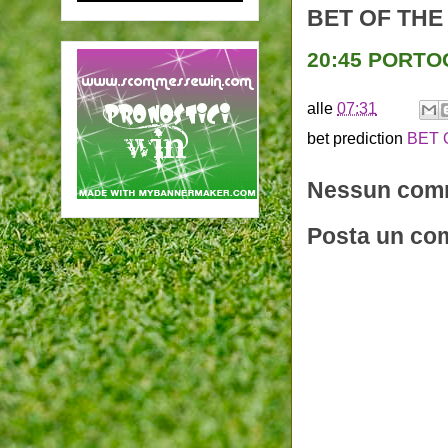
BET OF THE
20:45 PORTO
alle
07:31
bet prediction
BET 
Nessun com
Posta un c