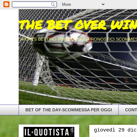
THE BET OVER WI
SPORTS BETTING PREDICTIONS PRONOSTICI SCOMME
BET OF THE DAY-SCOMMESSA PER OGGI
CONT
giovedì 29 dic