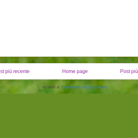
st più recente
Home page
Post pi
Iscriviti a:
Commenti sul post (Atom)