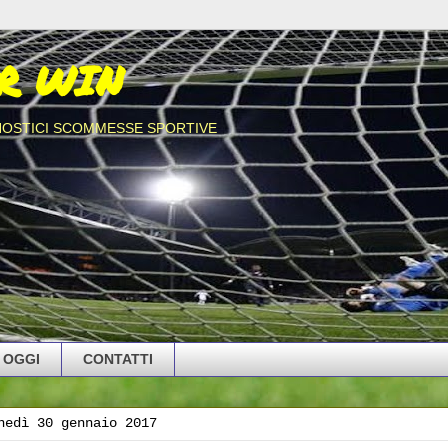
ER WIN
NOSTICI SCOMMESSE SPORTIVE
 OGGI
CONTATTI
nedì 30 gennaio 2017