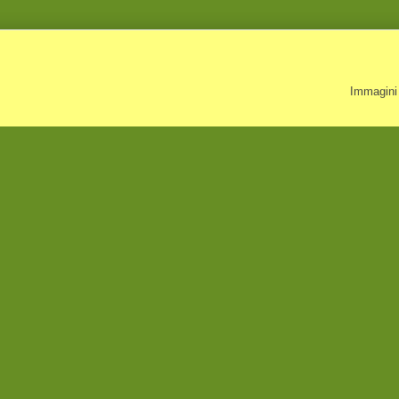
Immagini 