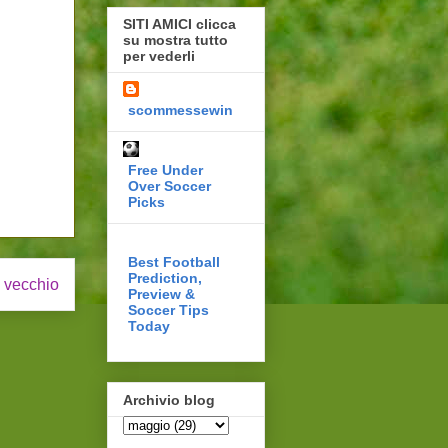
SITI AMICI clicca
su mostra tutto
per vederli
scommessewin
Free Under
Over Soccer
Picks
Best Football
Prediction,
ù vecchio
Preview &
Soccer Tips
Today
Archivio blog