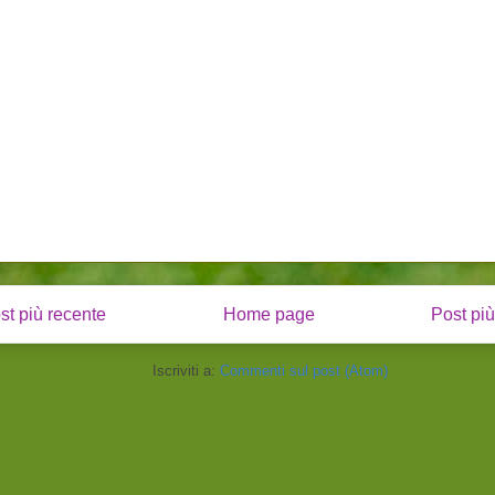
st più recente
Home page
Post pi
Iscriviti a:
Commenti sul post (Atom)