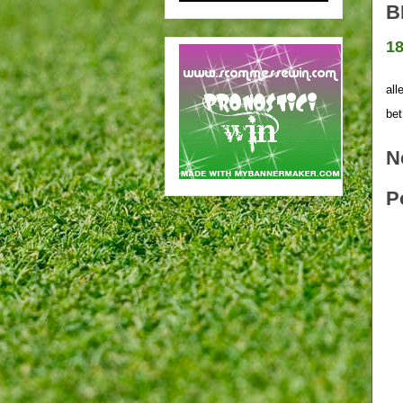
B
1
all
bet
N
P