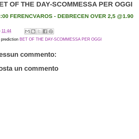
ET OF THE DAY-SCOMMESSA PER OGGI
8:00 FERENCVAROS - DEBRECEN OVER 2,5 @1.90
e
11:44
 prediction
BET OF THE DAY-SCOMMESSA PER OGGI
essun commento:
osta un commento