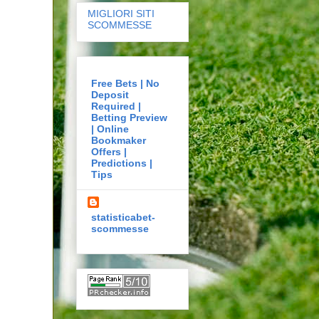
MIGLIORI SITI
SCOMMESSE
Free Bets | No
Deposit
Required |
Betting Preview
| Online
Bookmaker
Offers |
Predictions |
Tips
statisticabet-
scommesse