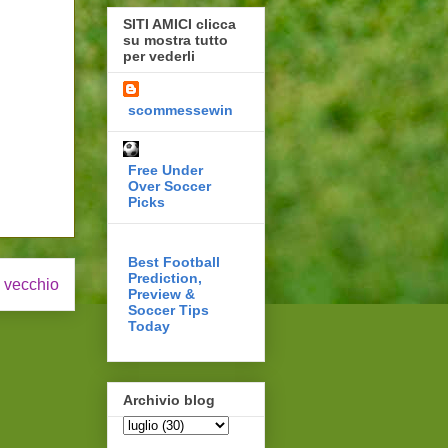
SITI AMICI clicca
su mostra tutto
per vederli
scommessewin
Free Under
Over Soccer
Picks
Best Football
Prediction,
ù vecchio
Preview &
Soccer Tips
Today
Archivio blog