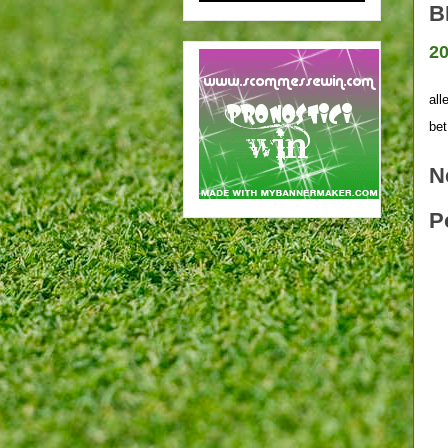
B
2
all
bet
N
P