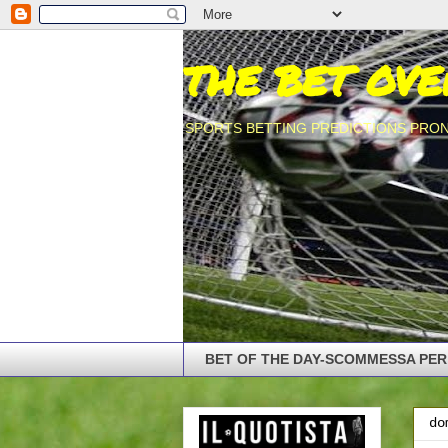
THE BET OV
SPORTS BETTING PREDICTIONS PRO
BET OF THE DAY-SCOMMESSA PER
do