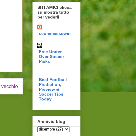
SITI AMICI clicca
su mostra tutto
per vederli
scommessewin
Free Under
Over Soccer
Picks
Best Football
Prediction,
ù vecchio
Preview &
Soccer Tips
Today
Archivio blog