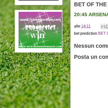
BET OF THE
20:45 ARSEN
alle
14:11
bet prediction
BET 
Nessun com
Posta un c