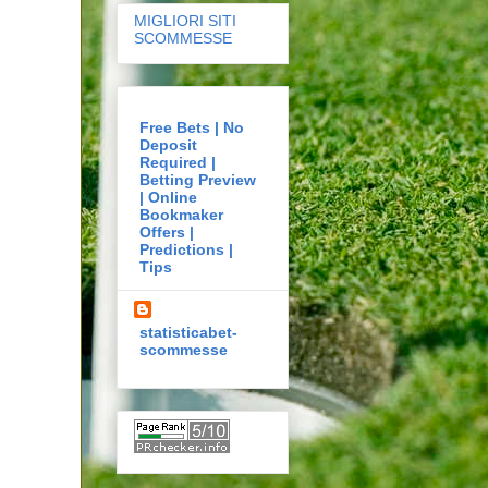
MIGLIORI SITI
SCOMMESSE
Free Bets | No
Deposit
Required |
Betting Preview
| Online
Bookmaker
Offers |
Predictions |
Tips
statisticabet-
scommesse