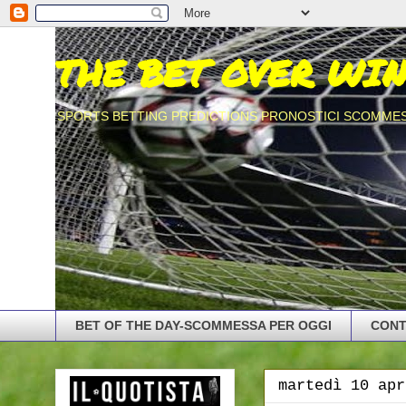
THE BET OVER WI
SPORTS BETTING PREDICTIONS PRONOSTICI SCOMME
BET OF THE DAY-SCOMMESSA PER OGGI
CONT
martedì 10 apr