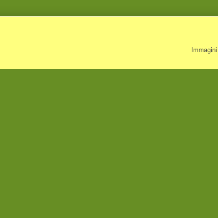
Immagini 