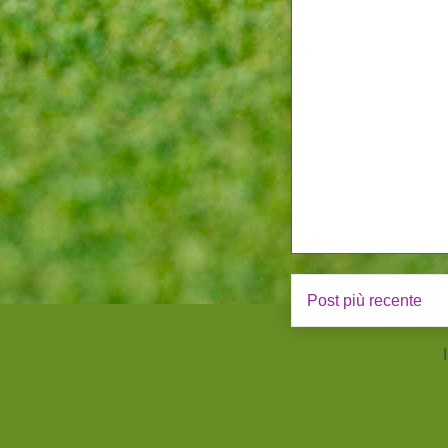
Post più recente