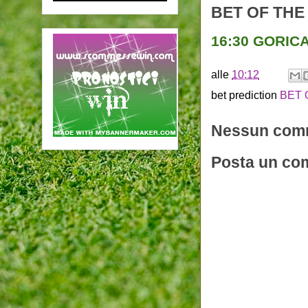
BET OF THE
16:30 GORICA
alle
10:12
bet prediction
BET 
Nessun com
Posta un c