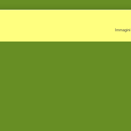
Immagini 