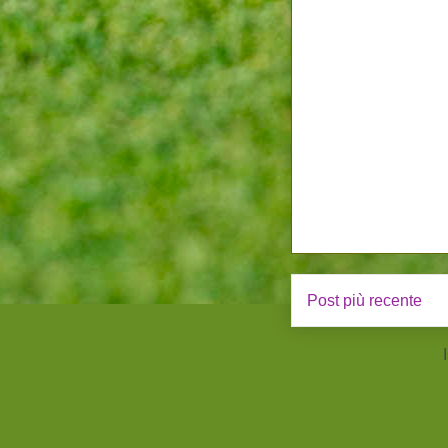
Post più recente