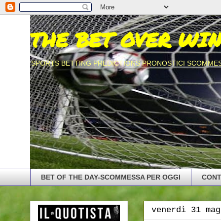
THE BET OVER WI
SPORTS BETTING PREDICTIONS PRONOSTICI SCOMME
BET OF THE DAY-SCOMMESSA PER OGGI
CONT
venerdì 31 mag