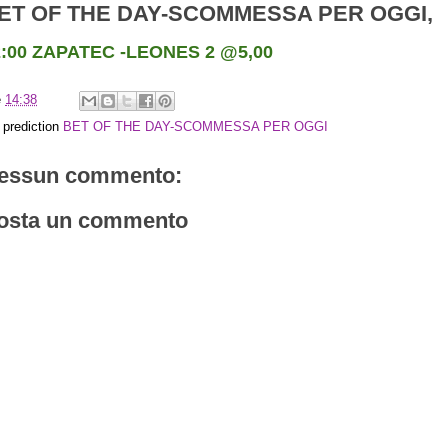
ET OF THE DAY-SCOMMESSA PER OGGI,
2:00 ZAPATEC -LEONES 2 @5,00
e
14:38
 prediction
BET OF THE DAY-SCOMMESSA PER OGGI
essun commento:
osta un commento