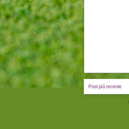
Post più recente