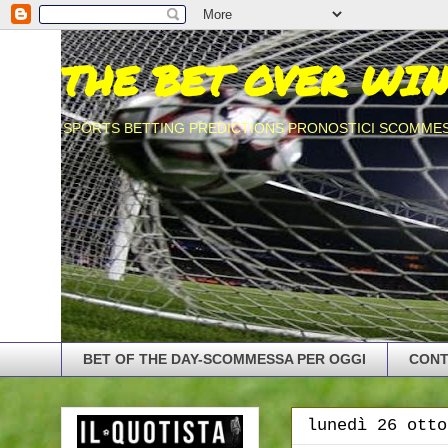
THE BET OVER WI
SPORTS BETTING PREDICTIONS PRONOSTICI SCOMME
BET OF THE DAY-SCOMMESSA PER OGGI
CONT
lunedì 26 otto