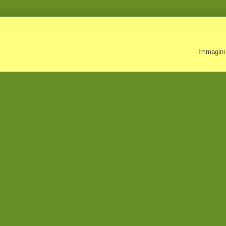
Immagini 