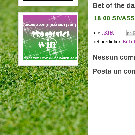
Bet of the d
18:00 SIVAS
alle
13:04
bet prediction
Bet o
Nessun com
Posta un c