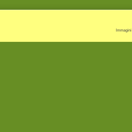
Immagini 