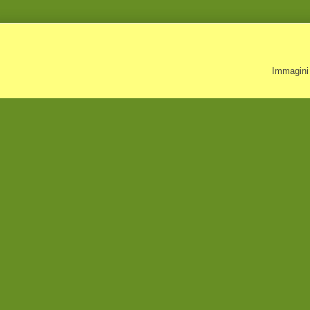
Immagini 