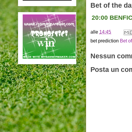
Bet of the d
20:00 BENFI
alle
14:45
bet prediction
Bet o
Nessun com
Posta un c