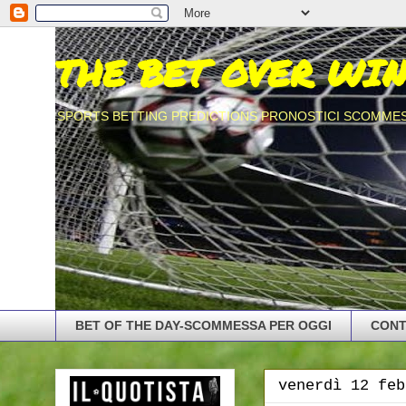
THE BET OVER WI
SPORTS BETTING PREDICTIONS PRONOSTICI SCOMME
BET OF THE DAY-SCOMMESSA PER OGGI
CONT
venerdì 12 feb