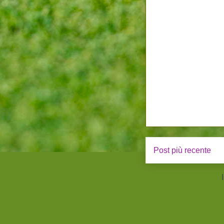
Post più recente