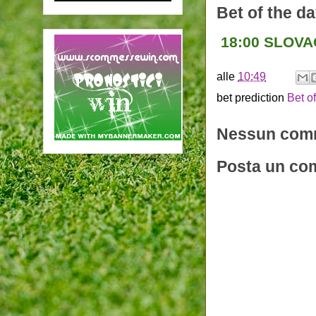
Bet of the d
18:00 SLOVA
alle
10:49
bet prediction
Bet o
Nessun com
Posta un c