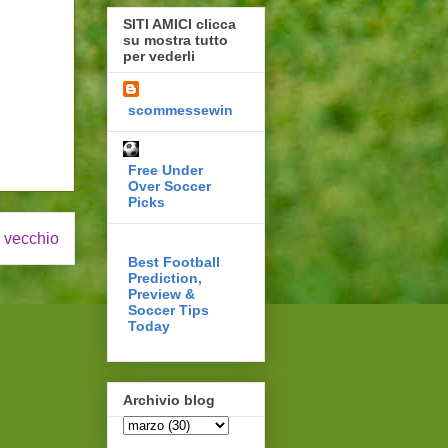
SITI AMICI clicca
su mostra tutto
per vederli
scommessewin
Free Under
Over Soccer
Picks
ù vecchio
Best Football
Prediction,
Preview &
Soccer Tips
Today
Archivio blog