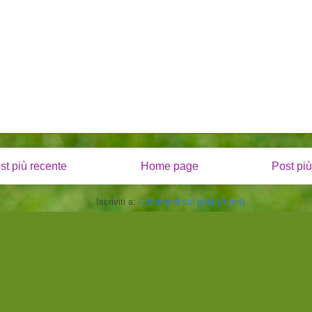
st più recente
Home page
Post pi
Iscriviti a:
Commenti sul post (Atom)