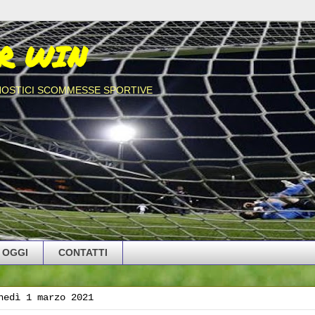
ER WIN
NOSTICI SCOMMESSE SPORTIVE
 OGGI
CONTATTI
nedì 1 marzo 2021