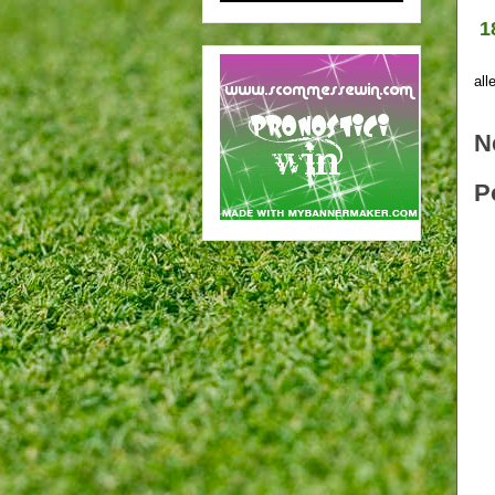
1
all
N
P