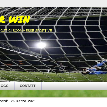
ER WIN
NOSTICI SCOMMESSE SPORTIVE
 OGGI
CONTATTI
nerdì 26 marzo 2021