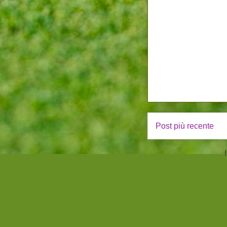
Post più recente