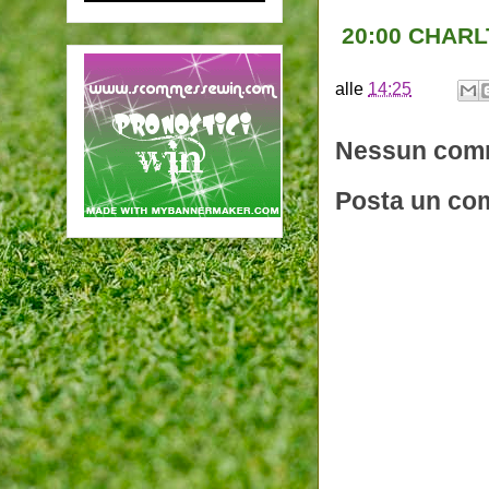
20:00 CHARL
alle
14:25
Nessun com
Posta un c