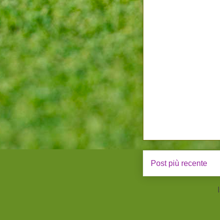
Post più recente