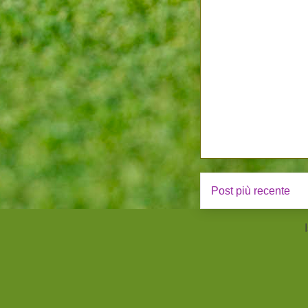
Post più recente