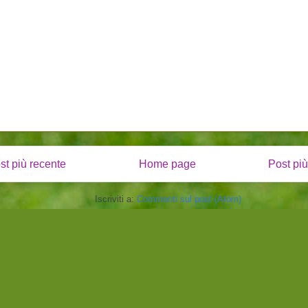
st più recente
Home page
Post pi
Iscriviti a:
Commenti sul post (Atom)