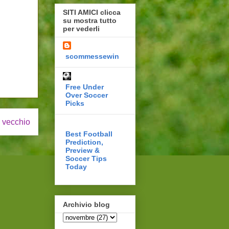
SITI AMICI clicca
su mostra tutto
per vederli
scommessewin
Free Under
Over Soccer
Picks
ù vecchio
Best Football
Prediction,
Preview &
Soccer Tips
Today
Archivio blog