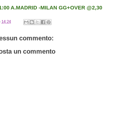
1:00 A.MADRID -MILAN GG+OVER @2,30
e
14:24
essun commento:
osta un commento