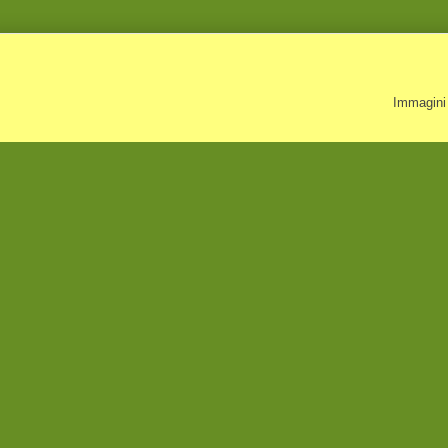
Immagini 