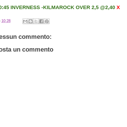
0:45 INVERNESS -KILMAROCK OVER 2,5 @2,40
X
e
10:28
essun commento:
osta un commento