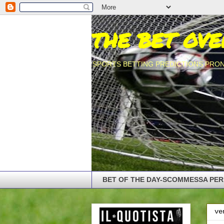
THE BET OV
SPORTS BETTING PREDICTIONS PRO
BET OF THE DAY-SCOMMESSA PER
ve