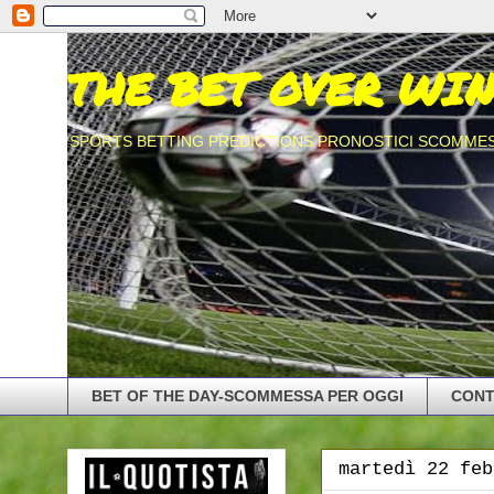
THE BET OVER WI
SPORTS BETTING PREDICTIONS PRONOSTICI SCOMME
BET OF THE DAY-SCOMMESSA PER OGGI
CONT
martedì 22 feb