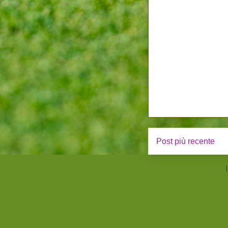
Post più recente