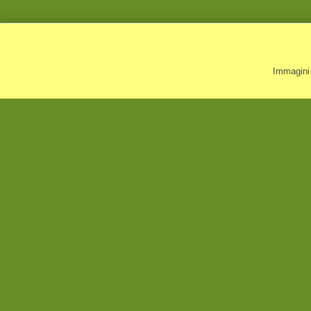
Immagini 