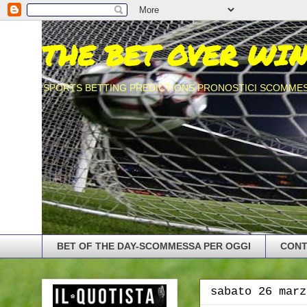
THE BET OVER WI
SPORTS BETTING PREDICTIONS PRONOSTICI SCOMME
BET OF THE DAY-SCOMMESSA PER OGGI
CONT
sabato 26 marz